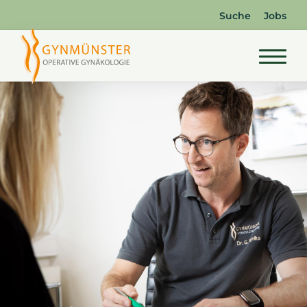
Suche
Jobs
Startseite
Unsere Praxis
Behandlungsangebot
Für Ihren Besuch
Vorstellung in der Sprechstunde
Ihr OP-Tag
Nach der OP und zu Hause