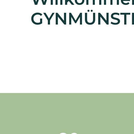
GYNMÜNST