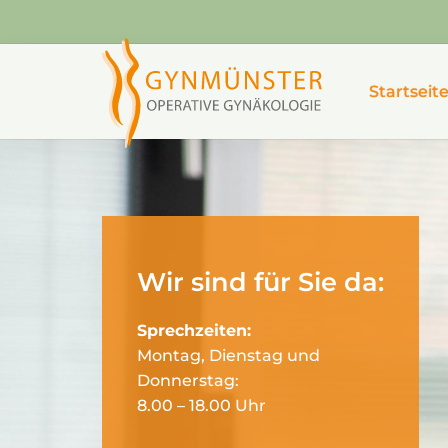
Startseit
Wir sind für Sie da:
Sprechzeiten:
Montag, Dienstag und
Donnerstag:
8.00 – 18.00 Uhr