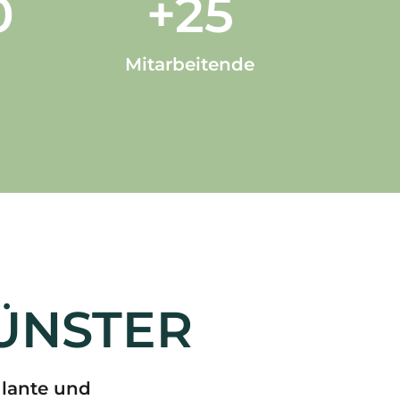
0
+
25
Mitarbeitende
MÜNSTER
ulante und