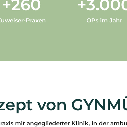
+
260
+
3.00
Zuweiser-Praxen
OPs im Jahr
zept von GYN
Praxis mit angegliederter Klinik, in der amb