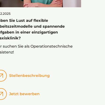
12.2025
13.12.2025
ben Sie Lust auf flexible
Unsere Em
beitszeitmodelle und spannende
von Frau
fgaben in einer einzigartigen
Col Pod i
axisklinik?
Entstehu
r suchen Sie als Operationstechnische
von Gebär
sistenz!
seiner Vo
die HPV-I
damit zu 
Sie zu di
Stellenbeschreibung
CO
Jetzt bewerben