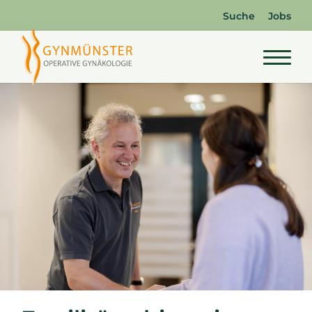
Suche
Jobs
Startseite
Unsere Praxis
Behandlungsangebot
Alle Operationen im Überblick
Minimalinvasive Chirurgie
Kurzstationäre Eingriffe
Kompetenzzentren