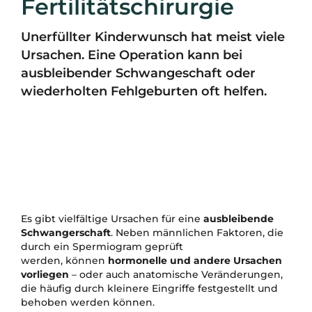
Fertilitätschirurgie
Dysplasie-Zentrum
Unerfüllter Kinderwunsch hat meist viele
Fertilitätschirurgie
Ursachen. Eine Operation kann bei
Endometriose-Klinik
ausbleibender Schwangeschaft oder
wiederholten Fehlgeburten oft helfen.
Myom-Zentrum
Gebärmutterspiegelung
Urogynäkologie
Blutungsstörung
Für Ihren Besuch
Es gibt vielfältige Ursachen für eine
ausbleibende
Schwangerschaft
. Neben männlichen Faktoren, die
durch ein Spermiogram geprüft
werden, können
hormonelle und andere Ursachen
vorliegen
– oder auch anatomische Veränderungen,
die häufig durch kleinere Eingriffe festgestellt und
behoben werden können.